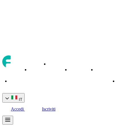
Asset
Chi
Strumenti
Servizi
di
Home
siamo
di trading
bancari
Conta
trading
IT
Accedi
Iscriviti