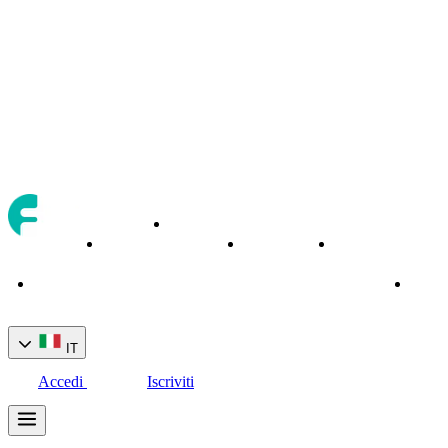
Asset
Chi
Strumenti
Servizi
di
Home
siamo
di trading
bancari
Conta
trading
IT
Accedi
Iscriviti