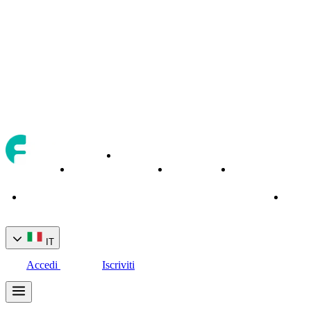
Asset
Chi
Strumenti
Servizi
di
Home
siamo
di trading
bancari
Conta
trading
IT
Accedi
Iscriviti