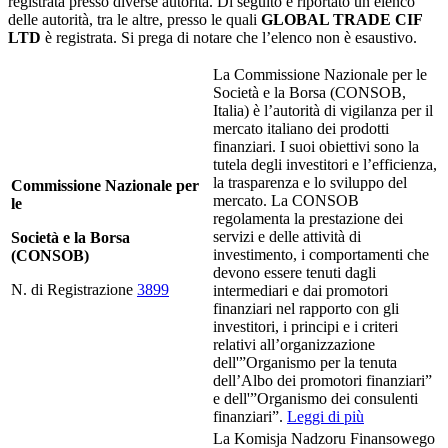
registrata presso diverse autorità. Di seguito è riportato un elenco
delle autorità, tra le altre, presso le quali
GLOBAL TRADE CIF
LTD
è registrata. Si prega di notare che l’elenco non è esaustivo.
La Commissione Nazionale per le
Società e la Borsa (CONSOB,
Italia) è l’autorità di vigilanza per il
mercato italiano dei prodotti
finanziari. I suoi obiettivi sono la
tutela degli investitori e l’efficienza,
la trasparenza e lo sviluppo del
Commissione Nazionale per
mercato. La CONSOB
le
regolamenta la prestazione dei
servizi e delle attività di
Società e la Borsa
investimento, i comportamenti che
(CONSOB)
devono essere tenuti dagli
N. di Registrazione
3899
intermediari e dai promotori
finanziari nel rapporto con gli
investitori, i principi e i criteri
relativi all’organizzazione
dell'”Organismo per la tenuta
dell’Albo dei promotori finanziari”
e dell'”Organismo dei consulenti
finanziari”.
Leggi di più
La Komisja Nadzoru Finansowego