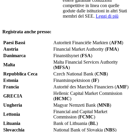
essere garantite condizioni
competitive in linea con quelle
godute dalle istituzioni in altri Stati
membri del SEE.
Leggi di più
Registrata anche presso:
Paesi Bassi
Autoriteit Financiële Markten (
AFM
)
Austria
Financial Market Authority (
FMA
)
Danimarca
Finanstilsynet (
FSA
)
Malta Financial Services Authority
Malta
(
MFSA
)
Repubblica Ceca
Czech National Bank (
CNB
)
Estonia
Finantsinspektsioon (
IF
)
Francia
Autorité des Marchés Financiers (
AMF
)
Hellenic Capital Market Commission
GRECIA
(
HCMC
)
Ungheria
Magyar Nemzeti Bank (
MNB
)
Financial and Capital Market
Lettonia
Commission (
FCMC
)
Lituania
Bank of Lithuania (
BL
)
Slovacchia
National Bank of Slovakia (
NBS
)