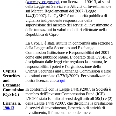
(
www.cysec.gov.cy
)
, con licenza n. 190/13, ai sensi
della Legge sui Servizi e le Attività di Investimento e
sui Mercati Regolamentati del 2007 (Legge
144(I)/2007). La CySEC è un’autorità pubblica di
vigilanza indipendente responsabile della
supervisione del mercato dei servizi di investimento e
delle transazioni in valori mobiliari effettuate nella
Repubblica di Cipro.
La CySEC è stata istituita in conformità alla sezione 5
della Legge sulla Securities and Exchange
Commission (Istituzione e Responsabilità) del 2001
come ente pubblico legale. L’operato della CySEC è
disciplinato dalle leggi che regolano la struttura, le
responsabilità, i poteri e l’organizzazione della
Cyprus
Cyprus Securities and Exchange Commission e altre
Securities
questioni correlate (L73(I)/2009). Per visualizzare la
and
nostra licenza,
clicca qui
Exchange
In conformità con la Legge 144(I)/2007, la Società è
Commission
membro dell’Investor Compensation Fund (ICF).
(CySEC)
L’ICF è stato istituito ai sensi degli articoli 59(1) e (2)
Licenza n.
della Legge 144(Ι)/2007, che disciplina la prestazione
190/13
di servizi di investimento, l’esercizio di attività di
investimento, il funzionamento dei mercati