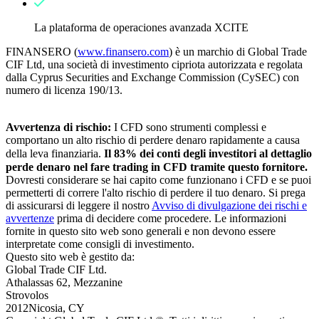
La plataforma de operaciones avanzada XCITE
FINANSERO (
www.finansero.com
) è un marchio di Global Trade
CIF Ltd, una società di investimento cipriota autorizzata e regolata
dalla Cyprus Securities and Exchange Commission (CySEC) con
numero di licenza 190/13.
Avvertenza di rischio:
I CFD sono strumenti complessi e
comportano un alto rischio di perdere denaro rapidamente a causa
della leva finanziaria.
Il
83
% dei conti degli investitori al dettaglio
perde denaro nel fare trading in CFD tramite questo fornitore.
Dovresti considerare se hai capito come funzionano i CFD e se puoi
permetterti di correre l'alto rischio di perdere il tuo denaro. Si prega
di assicurarsi di leggere il nostro
Avviso di divulgazione dei rischi e
avvertenze
prima di decidere come procedere. Le informazioni
fornite in questo sito web sono generali e non devono essere
interpretate come consigli di investimento.
Questo sito web è gestito da:
Global Trade CIF Ltd.
Athalassas 62, Mezzanine
Strovolos
2012Nicosia, CY